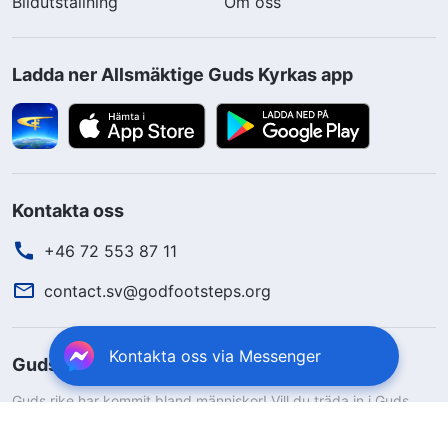
Bildutställning
Om oss
Ladda ner Allsmäktige Guds Kyrkas app
Kontakta oss
+46 72 553 87 11
contact.sv@godfootsteps.org
Kontakta oss via Messenger
Guds rike har anlänt
Guds rike har kommit bland människor! Vill du träda in i Guds
rike?
Lär dig mer