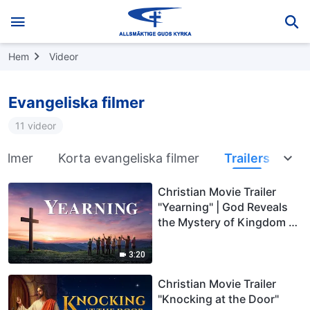
Hem
Videor
Evangeliska filmer
11 videor
filmer
Korta evangeliska filmer
Trailers
Christian Movie Trailer
"Yearning" | God Reveals
the Mystery of Kingdom of
Heaven
3:20
Christian Movie Trailer
"Knocking at the Door"