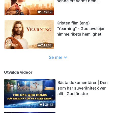
henne ett varmt hem
"Where Is My Home"
1:40:12
Kristen film (eng)
"Yearning" - Gud avslöjar
himmelrikets hemlighet
2:12:03
Se mer
Utvalda videor
Bästa dokumentärer | Den
som har suveränitet över
allt | Gud är stor
1:26:13