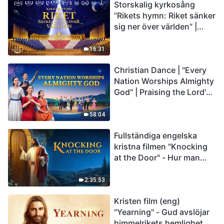
Storskalig kyrkosång
”Rikets hymn: Riket sänker
sig ner över världen” |
Kristen körsång
16:31
Christian Dance | "Every
Nation Worships Almighty
God" | Praising the Lord's
Return
58:04
Fullständiga engelska
kristna filmen "Knocking
at the Door" - Hur man
välkomnar Herrens
återkomst
2:35:53
Kristen film (eng)
"Yearning" - Gud avslöjar
himmelrikets hemlighet