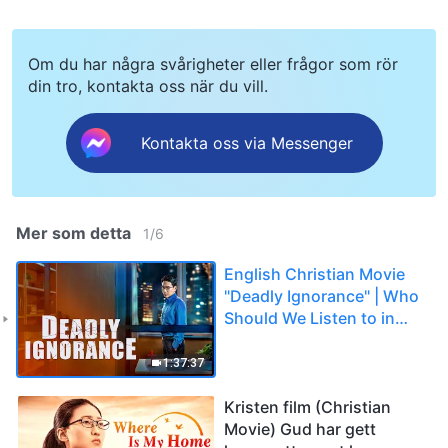
Om du har några svårigheter eller frågor som rör
din tro, kontakta oss när du vill.
Kontakta oss via Messenger
Mer som detta
1
/
6
English Christian Movie
"Deadly Ignorance" | Who
Should We Listen to in
Welcoming the Lord's
Return
1:37:37
Kristen film (Christian
Movie) Gud har gett