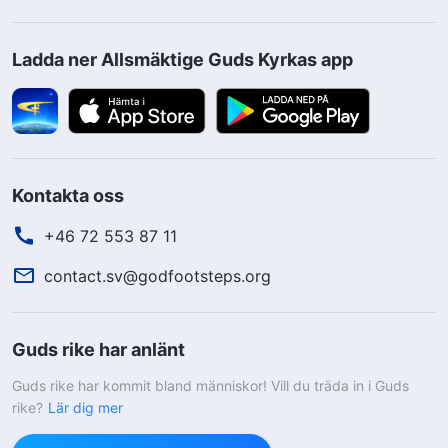
Ladda ner Allsmäktige Guds Kyrkas app
Kontakta oss
+46 72 553 87 11
contact.sv@godfootsteps.org
Guds rike har anlänt
Guds rike har kommit bland människor! Vill du träda in i Guds
rike?
Lär dig mer