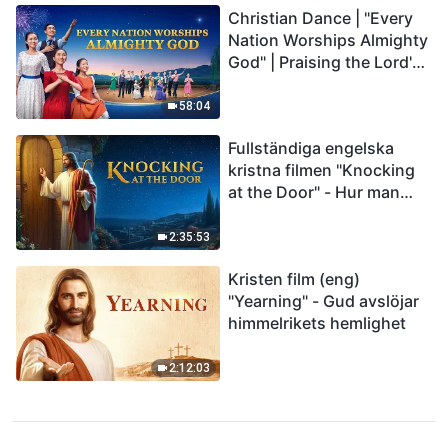
Christian Dance | "Every
Nation Worships Almighty
God" | Praising the Lord's
Return
58:04
Fullständiga engelska
kristna filmen "Knocking
at the Door" - Hur man
välkomnar Herrens
återkomst
2:35:53
Kristen film (eng)
"Yearning" - Gud avslöjar
himmelrikets hemlighet
2:12:03