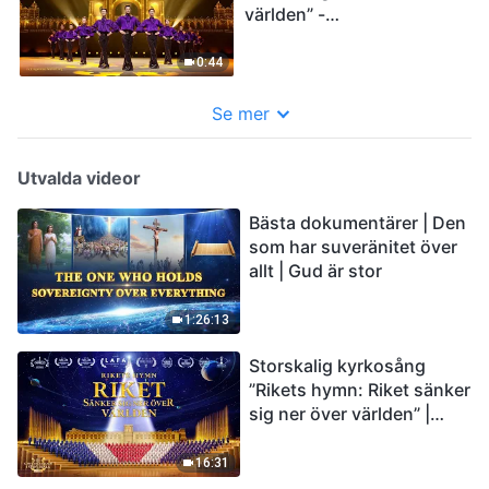
världen” -
Förhandsvisning:
Inledande steppdans
0:44
Se mer
Utvalda videor
Bästa dokumentärer | Den
som har suveränitet över
allt | Gud är stor
1:26:13
Storskalig kyrkosång
”Rikets hymn: Riket sänker
sig ner över världen” |
Kristen körsång
16:31