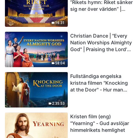
”Rikets hymn: Riket sänker
sig ner över världen” |
Kristen körsång
16:31
Christian Dance | "Every
Nation Worships Almighty
God" | Praising the Lord's
Return
58:04
Fullständiga engelska
kristna filmen "Knocking
at the Door" - Hur man
välkomnar Herrens
återkomst
2:35:53
Kristen film (eng)
"Yearning" - Gud avslöjar
himmelrikets hemlighet