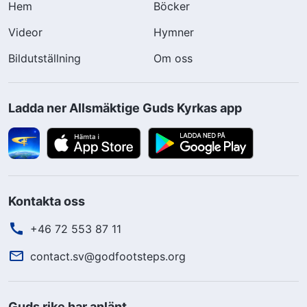
Hem
Böcker
Videor
Hymner
Bildutställning
Om oss
Ladda ner Allsmäktige Guds Kyrkas app
Kontakta oss
+46 72 553 87 11
contact.sv@godfootsteps.org
Guds rike har anlänt