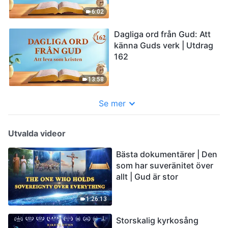
6:02
Dagliga ord från Gud: Att
känna Guds verk | Utdrag
162
13:58
Se mer
Utvalda videor
Bästa dokumentärer | Den
som har suveränitet över
allt | Gud är stor
1:26:13
Storskalig kyrkosång