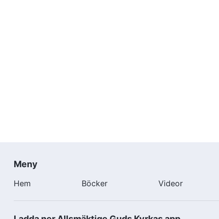
Meny
Hem
Böcker
Videor
Ladda ner Allsmäktige Guds Kyrkas app