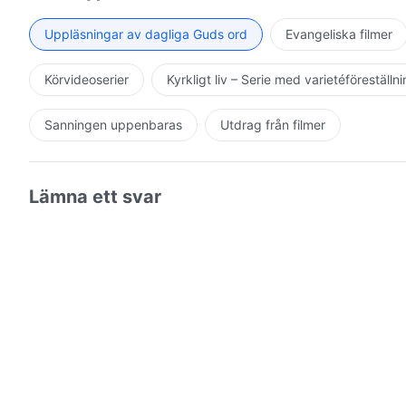
tuktan och dom, hantering och beskärning, till att vit
fördärvade av Satan till att vittna om honom, och han
Uppläsningar av dagliga Guds ord
Evangeliska filmer
därmed har fått hans välsignelser, till att vittna om 
med sina läppar, inte heller lovprisning och vittnesbörd 
Körvideoserier
Kyrkligt liv – Serie med varietéföreställn
honom. Endast de som känner Gud är meriterade att vi
förvandlade till sitt sinnelag är meriterade att vittna
Sanningen uppenbaras
Utdrag från filmer
avsiktligen bringa skam över hans namn.
Lämna ett svar