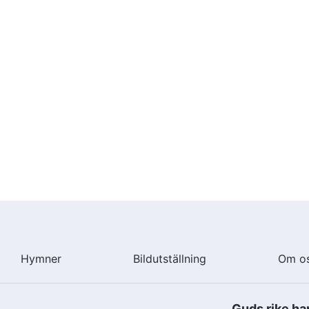
Hymner
Bildutställning
Om o
Guds rike ha