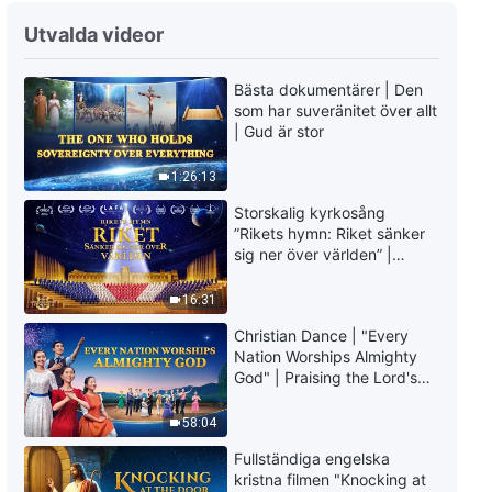
Utvalda videor
Bästa dokumentärer | Den
som har suveränitet över allt
| Gud är stor
1:26:13
Storskalig kyrkosång
”Rikets hymn: Riket sänker
sig ner över världen” |
Kristen körsång
16:31
Christian Dance | "Every
Nation Worships Almighty
God" | Praising the Lord's
Return
58:04
Fullständiga engelska
kristna filmen "Knocking at