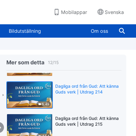
3:21
Mobilappar
Svenska
Dagliga ord från Gud: Att känna
Guds verk | Utdrag 165
Bildutställning
Om oss
12:09
Dagliga ord från Gud: Att känna
Guds verk | Utdrag 209
Mer som detta
12
/
15
8:20
Dagliga ord från Gud: Att känna
Guds verk | Utdrag 214
6:49
Dagliga ord från Gud: Att känna
Guds verk | Utdrag 215