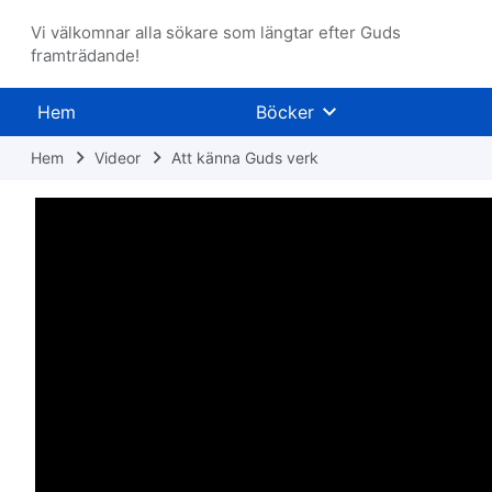
Vi välkomnar alla sökare som längtar efter Guds
framträdande!
Hem
Böcker
Hem
Videor
Att känna Guds verk