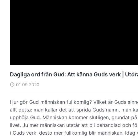
Dagliga ord från Gud: Att känna Guds verk | Utd
01 09 2020
Hur gör Gud människan fullkomlig? Vilket är Guds sinn
allt detta: man kallar det att sprida Guds namn, man ka
upphöja Gud. Människan kommer slutligen, grundat på s
livet. Ju mer människan utstår att bli behandlad och för
i Guds verk, desto mer fullkomlig blir människan. Idag 