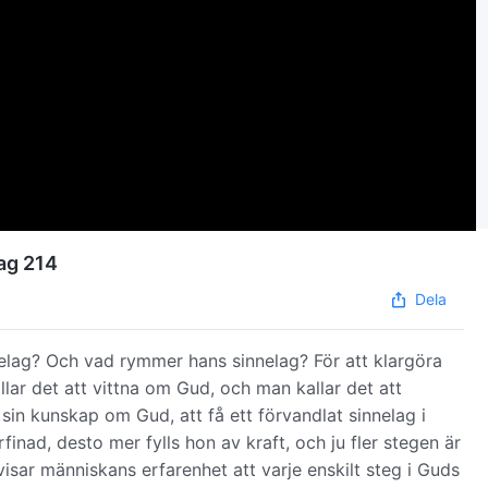
rag 214
Dela
elag? Och vad rymmer hans sinnelag? För att klargöra
llar det att vittna om Gud, och man kallar det att
in kunskap om Gud, att få ett förvandlat sinnelag i
finad, desto mer fylls hon av kraft, och ju fler stegen är
visar människans erfarenhet att varje enskilt steg i Guds