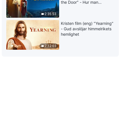
the Door" - Hur man
välkomnar Herrens
återkomst
2:35:53
Kristen film (eng) "Yearning"
- Gud avslöjar himmelrikets
hemlighet
2:12:03