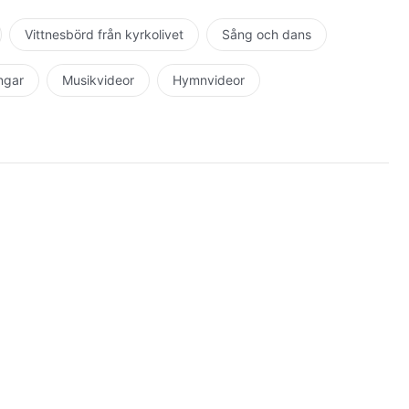
tna om honom. Han använder de som har blivit
 använder också dem som har ett förändrat sinnelag och
Vittnesbörd från kyrkolivet
Sång och dans
honom. Han har inget behov av att människan prisar honom
från folk av Satans slag som inte har blivit frälsta av
ingar
Musikvideor
Hymnvideor
ttna om honom, och endast de som har blivit
 om honom. Gud kommer inte att tillåta människan att