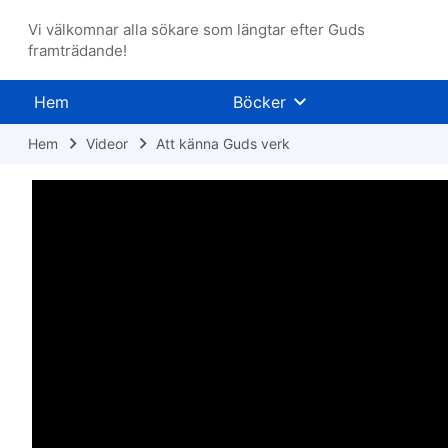
Vi välkomnar alla sökare som längtar efter Guds
framträdande!
Hem
Böcker
Hem
Videor
Att känna Guds verk