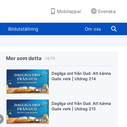
Mobilappar
Svenska
Dagliga ord från Gud: Att känna
Guds verk | Utdrag 165
Bildutställning
Om oss
12:09
Dagliga ord från Gud: Att känna
Guds verk | Utdrag 209
Mer som detta
14
/
15
8:20
Dagliga ord från Gud: Att känna
Guds verk | Utdrag 214
6:49
Dagliga ord från Gud: Att känna
Guds verk | Utdrag 215
4:54