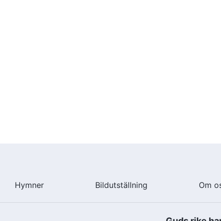
Hymner
Bildutställning
Om o
Guds rike ha