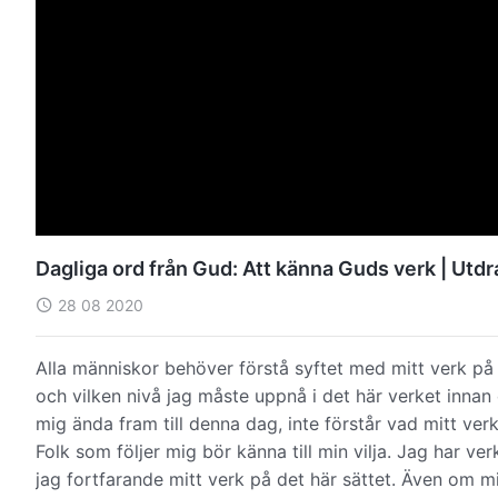
Dagliga ord från Gud: Att känna Guds verk | Utdr
28 08 2020
Alla människor behöver förstå syftet med mitt verk på j
och vilken nivå jag måste uppnå i det här verket innan 
mig ända fram till denna dag, inte förstår vad mitt ve
Folk som följer mig bör känna till min vilja. Jag har ver
jag fortfarande mitt verk på det här sättet. Även om mi