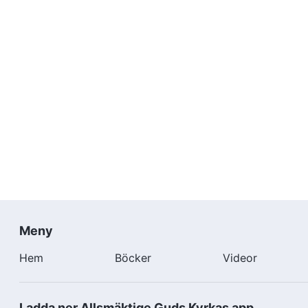
Meny
Hem
Böcker
Videor
Ladda ner Allsmäktige Guds Kyrkas app