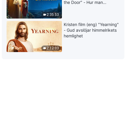
the Door" - Hur man
välkomnar Herrens
återkomst
2:35:53
Kristen film (eng) "Yearning"
- Gud avslöjar himmelrikets
hemlighet
2:12:03