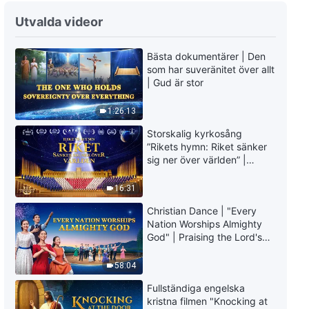
Utvalda videor
Bästa dokumentärer | Den
som har suveränitet över allt
| Gud är stor
1:26:13
Storskalig kyrkosång
”Rikets hymn: Riket sänker
sig ner över världen” |
Kristen körsång
16:31
Christian Dance | "Every
Nation Worships Almighty
God" | Praising the Lord's
Return
58:04
Fullständiga engelska
kristna filmen "Knocking at