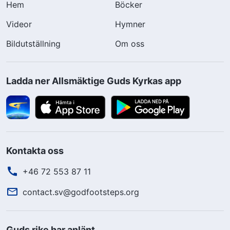
Hem
Böcker
Videor
Hymner
Bildutställning
Om oss
Ladda ner Allsmäktige Guds Kyrkas app
Kontakta oss
+46 72 553 87 11
contact.sv@godfootsteps.org
Guds rike har anlänt