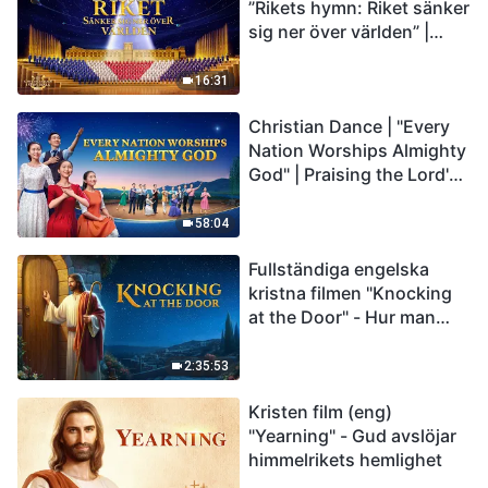
”Rikets hymn: Riket sänker
sig ner över världen” |
Kristen körsång
16:31
Christian Dance | "Every
Nation Worships Almighty
God" | Praising the Lord's
Return
58:04
Fullständiga engelska
kristna filmen "Knocking
at the Door" - Hur man
välkomnar Herrens
återkomst
2:35:53
Kristen film (eng)
"Yearning" - Gud avslöjar
himmelrikets hemlighet