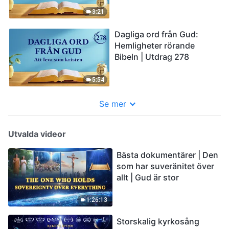
3:21
Dagliga ord från Gud:
Hemligheter rörande
Bibeln | Utdrag 278
5:54
Se mer
Utvalda videor
Bästa dokumentärer | Den
som har suveränitet över
allt | Gud är stor
1:26:13
Storskalig kyrkosång