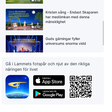
4:48
Kristen sång - Endast Skaparen
har medömkan med denna
mänsklighet
6:42
Guds gärningar fyller
universums enorma vidd
3:38
Gå i Lammets fotspår och njut av den rikliga
Kristen lovsång - Guds kärlek
näringen för livet
omger mitt hjärta
4:10