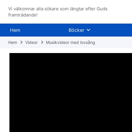
Vi välkomnar alla sökare som längtar efter Guds
framträdande!
Hem
Böcker
Hem
Videor
Musikvideor med lovsång