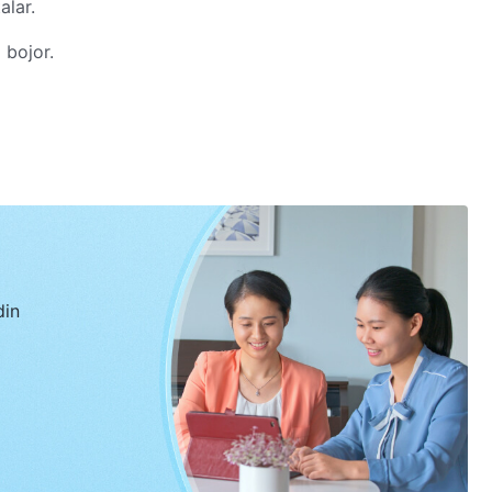
alar.
 bojor.
s ljus,
din