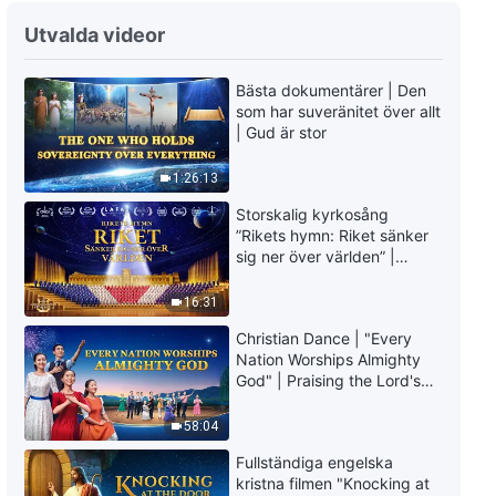
Utvalda videor
Bästa dokumentärer | Den
som har suveränitet över allt
| Gud är stor
1:26:13
Storskalig kyrkosång
”Rikets hymn: Riket sänker
sig ner över världen” |
Kristen körsång
16:31
Christian Dance | "Every
Nation Worships Almighty
God" | Praising the Lord's
Return
58:04
Fullständiga engelska
kristna filmen "Knocking at