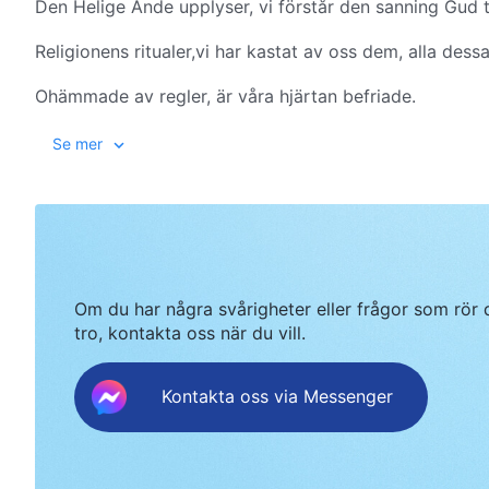
Den Helige Ande upplyser, vi förstår den sanning Gud t
Religionens ritualer,vi har kastat av oss dem, alla dessa
Ohämmade av regler, är våra hjärtan befriade.
Och vi är så lyckliga som man kan vara, och lever i Gud
Se mer
lyckliga som kan man vara, och lever i Guds ljus.
Tack och lov till Allsmäktige Gud,
som uttrycker sanningen för hela mänskligheten.
Om du har några svårigheter eller frågor som rör 
Tack och lov till Allsmäktige Gud,
tro, kontakta oss när du vill.
vi har en väg till förändring,
Kontakta oss via Messenger
och vår vaga tro avtar.
Vi lovsjunger, åh.