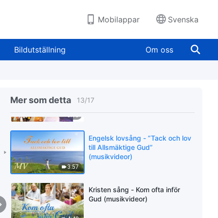
3:32
Mobilappar
Svenska
Filippinsk lovsång - Hela
skapelsen måste hamna under
Bildutställning
Om oss
Guds herravälde (musikvideor)
4:43
Lovsång - Guds folk av alla
nationer uttrycker sina känslor
Mer som detta
13
/
17
enade (musikvideor)
5:15
Engelsk lovsång - ”Tack och lov
till Allsmäktige Gud”
(musikvideor)
3:57
Kristen sång - Kom ofta inför
Gud (musikvideor)