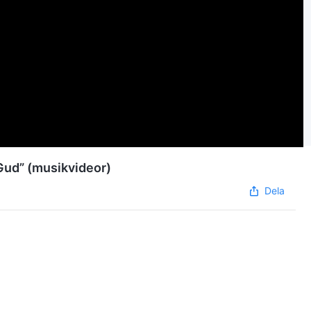
 Gud” (musikvideor)
Dela