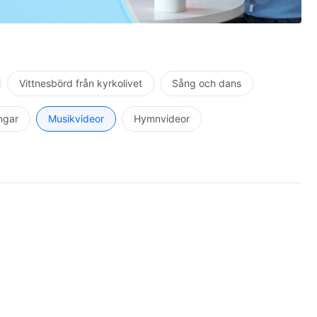
Vittnesbörd från kyrkolivet
Sång och dans
ingar
Musikvideor
Hymnvideor