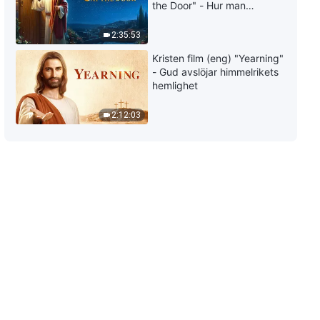
the Door" - Hur man
välkomnar Herrens
återkomst
2:35:53
Kristen film (eng) "Yearning"
- Gud avslöjar himmelrikets
hemlighet
2:12:03