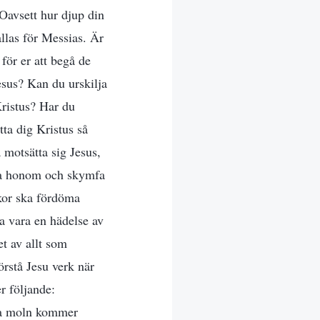
Oavsett hur djup din
allas för Messias. Är
 för er att begå de
Jesus? Kan du urskilja
Kristus? Har du
ta dig Kristus så
 motsätta sig Jesus,
eka honom och skymfa
kor ska fördöma
ka vara en hädelse av
t av allt som
örstå Jesu verk när
er följande:
ita moln kommer