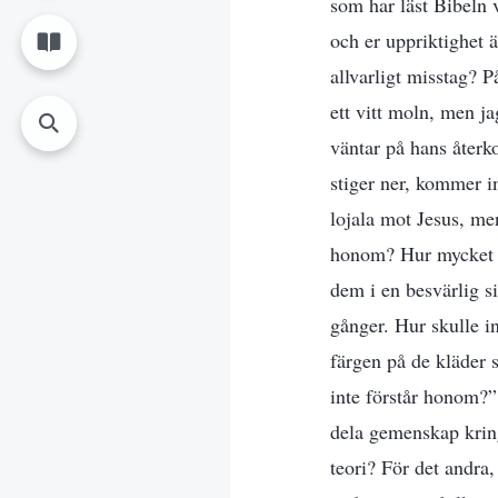
som har läst Bibeln 
och er uppriktighet ä
allvarligt misstag? 
ett vitt moln, men ja
väntar på hans återko
stiger ner, kommer in
lojala mot Jesus, me
honom? Hur mycket f
dem i en besvärlig s
gånger. Hur skulle in
färgen på de kläder s
inte förstår honom?” 
dela gemenskap kring
teori? För det andra