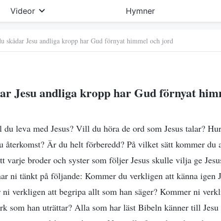
Videor
Hymner
u skådar Jesu andliga kropp har Gud förnyat himmel och jord
ar Jesu andliga kropp har Gud förnyat him
ll du leva med Jesus? Vill du höra de ord som Jesus talar? H
su återkomst? Är du helt förberedd? På vilket sätt kommer du 
tt varje broder och syster som följer Jesus skulle vilja ge Jesus
r ni tänkt på följande: Kommer du verkligen att känna igen 
ni verkligen att begripa allt som han säger? Kommer ni verkl
rk som han uträttar? Alla som har läst Bibeln känner till Jesu