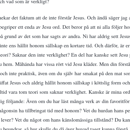
och vad som är verkligt?
kar det faktum att de inte förstår Jesus. Och ändå säger jag at
egriper ett enda av Jesu ord. Det beror på att ni alla följer 
på grund av det som har sagts av andra. Ni har aldrig sett Jesu
te ens hållit honom sällskap en kortare tid. Och därför, är er 
teori? Saknar den inte verklighet? En del har kanske sett Jesu 
su hem. Måhända har vissa rört vid Jesu kläder. Men din först
k och inte praktisk, även om du själv har smakat på den mat s
räffat Jesus och aldrig hållit honom sällskap i köttslig form oc
lltid vara tom teori som saknar verklighet. Kanske är mina ord
dig följande: Även om du har läst många verk av din favoritförf
någonsin ha tillbringat tid med honom? Vet du hurdan hans pe
n lever? Vet du något om hans känslomässiga tillstånd? Du kan i
 beundrar, så hur skulle du då över huvud taget kunna förstå 