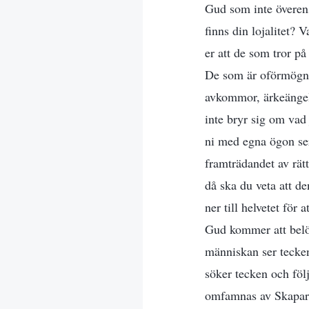
Gud som inte överen
finns din lojalitet? 
er att de som tror p
De som är oförmögna a
avkommor, ärkeängeln
inte bryr sig om vad 
ni med egna ögon ser
framträdandet av rät
då ska du veta att de
ner till helvetet för
Gud kommer att belö
människan ser tecken
söker tecken och följ
omfamnas av Skaparen