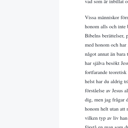
vad som är inbillat 
Vissa människor förne
honom alls och inte b
Bibelns berättelser, 
med honom och har in
något annat än bara 
har själva besökt Je
fortfarande teoretis
helst har du aldrig t
förståelse av Jesus a
dig, men jag frågar 
honom helt utan att 
vilken typ av liv ha
förstå en man som du