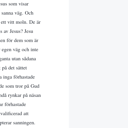
Jesus som visar
s sanna väg. Och
ett vitt moln. De är
as av Jesus? Jesu
men för dem som är
r egen väg och inte
ganta utan sådana
på det sättet
a inga förhastade
t de som tror på Gud
ndå rynkar på näsan
ar förhastade
valificerad att
pterar sanningen.