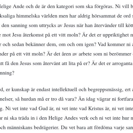
Helige Ande och de är den kategori som ska förgöras. Ni vill 
cksaliga himmelska världen men har aldrig hörsammat de ord s
t den sanning som uttrycks av Jesus när han återvänder till kö
te mot Jesu återkomst på ett vitt moln? Är det er uppriktighet
r och sedan bekänner dem, om och om igen? Vad kommer ni a
änder på ett vitt moln? Är det åren av arbete som ni berömme
 att få den Jesus som återvänt att lita på er? Är det er arrogant
nning?
ord, er kunskap är endast intellektuell och begreppsmässig, ert a
elser, så hurdan må er tro då vara? Än idag vägrar ni fortfara
g. Ni vet inte vad Gud är, ni vet inte vad Kristus är, ni vet int
ur ni ska träda in i den Helige Andes verk och ni vet inte hur n
och människans bedrägerier. Du vet bara att fördöma varje san