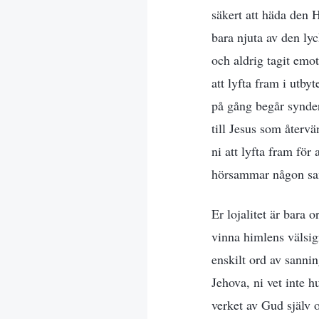
säkert att häda den 
bara njuta av den ly
och aldrig tagit emo
att lyfta fram i utby
på gång begår synde
till Jesus som återv
ni att lyfta fram för
hörsammar någon sa
Er lojalitet är bara 
vinna himlens välsign
enskilt ord av sannin
Jehova, ni vet inte h
verket av Gud själv 