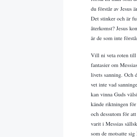
du förstår av Jesus ä
Det stinker och är fu
återkomst? Jesus kom
är de som inte först
Vill ni veta roten til
fantasier om Messia
livets sanning. Och 
vet inte vad sanning
kan vinna Guds välsi
kände riktningen för
och dessutom för att
varit i Messias säll
som de motsatte sig M