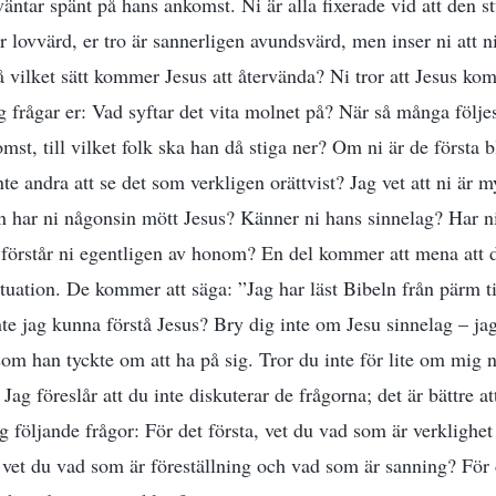
väntar spänt på hans ankomst. Ni är alla fixerade vid att den
r lovvärd, er tro är sannerligen avundsvärd, men inser ni att ni
På vilket sätt kommer Jesus att återvända? Ni tror att Jesus ko
g frågar er: Vad syftar det vita molnet på? När så många följes
mst, till vilket folk ska han då stiga ner? Om ni är de första 
te andra att se det som verkligen orättvist? Jag vet att ni är 
n har ni någonsin mött Jesus? Känner ni hans sinnelag? Har n
örstår ni egentligen av honom? En del kommer att mena att d
ituation. De kommer att säga: ”Jag har läst Bibeln från pärm 
te jag kunna förstå Jesus? Bry dig inte om Jesu sinnelag – jag
om han tyckte om att ha på sig. Tror du inte för lite om mig n
Jag föreslår att du inte diskuterar de frågorna; det är bättre a
 följande frågor: För det första, vet du vad som är verklighe
, vet du vad som är föreställning och vad som är sanning? För d