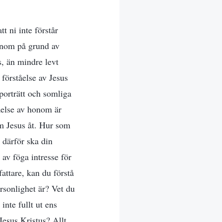
t ni inte förstår
honom på grund av
s, än mindre levt
förståelse av Jesus
porträtt och somliga
åelse av honom är
om Jesus åt. Hur som
h därför ska din
 av föga intresse för
attare, kan du förstå
rsonlighet är? Vet du
nte fullt ut ens
Jesus Kristus? Allt