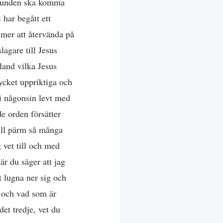
 stunden ska komma
 har begått ett
mmer att återvända på
lagare till Jesus
bland vilka Jesus
mycket uppriktiga och
i någonsin levt med
e orden försätter
till pärm så många
 vet till och med
är du säger att jag
tt lugna ner sig och
t och vad som är
et tredje, vet du