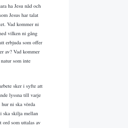
bara ha Jesu nåd och
om Jesus har talat
ttet. Vad kommer ni
 med vilken ni gång
tt erbjuda som offer
r er av? Vad kommer
a natur som inte
rbete sker i syfte att
nde lyssna till varje
e hur ni ska vörda
i ska skilja mellan
t ord som uttalas av