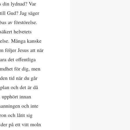
s din lydnad? Var
till Gud? Jag säger
as av förstörelse.
säkert helvetets
örelse. Många kanske
m följer Jesus att när
ara det offentliga
ymdhet för dig, men
 den tid när du går
splan och det är då
 upphört innan
sanningen och inte
on och låtit sig
der på ett vitt moln