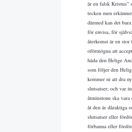
är en falsk Kristus” 
tecken men erkänner 
därmed kan det bara 
för envisa, för själ
återkomst är en stor
oförmögna att accept
häda den Helige And
som följer den Helig
kommer ni att dra ny
slutsatser; och var i
åtminstone ska vara
åt den är dåraktiga 
slutsatser eller förd
förbanna eller fördö