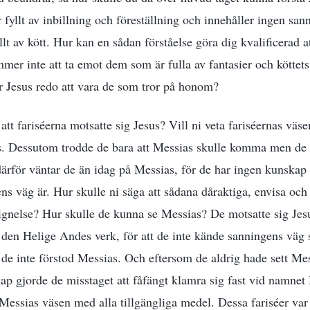
r fyllt av inbillning och föreställning och innehåller ingen sann
llt av kött. Hur kan en sådan förståelse göra dig kvalificerad 
mer inte att ta emot dem som är fulla av fantasier och köttets
år Jesus redo att vara de som tror på honom?
l att fariséerna motsatte sig Jesus? Vill ni veta fariséernas väs
s. Dessutom trodde de bara att Messias skulle komma men de 
därför väntar de än idag på Messias, för de har ingen kunskap
ens väg är. Hur skulle ni säga att sådana dåraktiga, envisa o
gnelse? Hur skulle de kunna se Messias? De motsatte sig Jesus
 den Helige Andes verk, för att de inte kände sanningens väg
 de inte förstod Messias. Och eftersom de aldrig hade sett Me
skap gjorde de misstaget att fåfängt klamra sig fast vid namnet
essias väsen med alla tillgängliga medel. Dessa fariséer var t