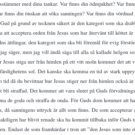
sstämmer med dina tankar. Var finns din ödmjukhet? Var finn
Var finns din önskan att söka sanningen? Var finns din vördnad 
å Gud på grund av tecknen säkert är den kategori som ska drabb
tt acceptera orden från Jesus som har återvänt till köttet är 
s ättlingar, den kategori som ska bli föremål för evig först
jag säger, men jag vill ändå säga till alla så kallade helgon so
 Jesus stiga ner från himlen på ett vitt moln kommer det att v
tfärdighetens sol. Det kanske ska komma en tid av stark uppr
n tid då du bevittnar hur Jesus stiger ner från himlen också är
 att bli straffad. Det kommer att vara slutet på Guds förvaltning
na de goda och straffa de onda. För Guds dom kommer att ha
, då sanningens uttryck är allt som finns. De som accepterar 
aktligen har blivit renade ska ha kommit tillbaka inför Guds tr
. Endast de som framhärdar i tron att ”den Jesus som inte ri