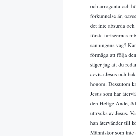
och arroganta och hö
förkunnelse är, oavse
det inte absurda och 
första fariséernas mi
sanningens väg? Kan 
förmåga att följa de
säger jag att du red
avvisa Jesus och ba
honom. Dessutom kan
Jesus som har återvän
den Helige Ande, öde
uttrycks av Jesus. Va
han återvänder till k
Människor som inte 