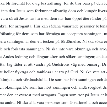
ska bli föremål för evig bestraffning, för de tror bara på den 
inte den Jesus som förkunnar allvarlig dom och kungör livet
vara så att Jesus tar itu med dem när han öppet återvänder på 
vsäkra, för arroganta. Hur kan sådana vanartade personer belön
 frälsning för dem som har förmåga att acceptera sanningen, 
era sanningen är den ett tecken på fördömelse. Ni ska söka e
e och förkasta sanningen. Ni ska inte vara okunniga och arro
e Andes ledning och längtar efter och söker sanningen; endast 
tta. Jag råder er att vandra på Gudstrons väg med omsorg. Dr
nte heller flyktiga och tanklösa i er tro på Gud. Ni ska veta at
 ödmjuka och vördnadsfulla. De som har hört sanningen och ä
och okunniga. De som har hört sanningen och ändå sorglöst dr
ömer den är överöst med arrogans. Ingen som tror på Jesus är k
ma andra. Ni ska alla vara personer som är rationella och acce