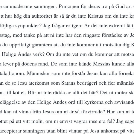
rsammade inte sanningen. Principen för deras tro på Gud är: 
tt hur hög din auktoritet är så är du inte Kristus om du inte k
löjliga synpunkter? Jag frågar er igen: Är det inte extremt lätt
sstag, med tanke på att ni inte har den ringaste förståelse av 
du uppriktigt garantera att du inte kommer att motsätta dig 
n Helige Andes verk? Om du inte vet om du kommer att motsät
an lever på dödens rand. De som inte kände Messias kunde alla
ktala honom. Människor som inte förstår Jesus kan alla förn
 de se Jesu återkomst som Satans bedrägeri och fler männis
t till köttet. Blir ni inte rädda av allt det här? Det ni möter s
läggelse av den Helige Andes ord till kyrkorna och avvisande
d kan ni vinna från Jesus om ni är så förvirrade? Hur kan ni f
öttet på ett vitt moln, om ni envist vägrar inse era fel? Jag säg
accepterar sanningen utan blint väntar på Jesu ankomst på v