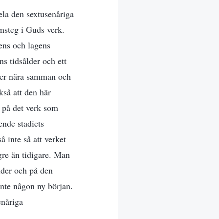
hela den sextusenåriga
amsteg i Guds verk.
ens och lagens
ns tidsålder och ett
nger nära samman och
kså att den här
e på det verk som
ende stadiets
 inte så att verket
ögre än tidigare. Man
lder och på den
inte någon ny början.
enåriga