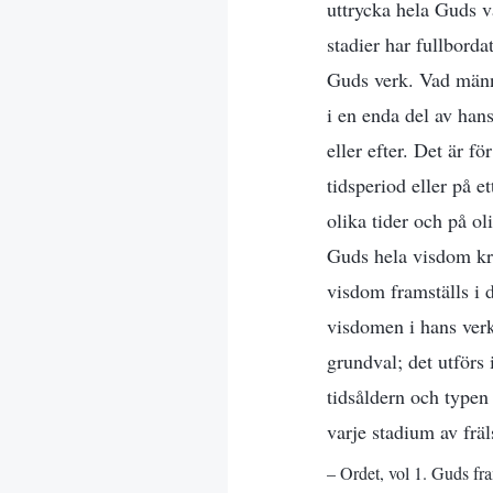
uttrycka hela Guds va
stadier har fullborda
Guds verk. Vad männi
i en enda del av hans
eller efter. Det är f
tidsperiod eller på e
olika tider och på ol
Guds hela visdom kris
visdom framställs i 
visdomen i hans verk
grundval; det utförs 
tidsåldern och typen
varje stadium av fräl
– Ordet, vol 1. Guds fra