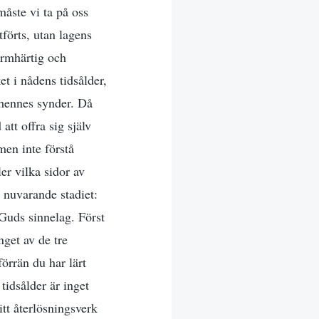
åste vi ta på oss
tförts, utan lagens
barmhärtig och
et i nådens tidsålder,
 hennes synder. Då
att offra sig själv
men inte förstå
er vilka sidor av
t nuvarande stadiet:
 Guds sinnelag. Först
nget av de tre
örrän du har lärt
tidsålder är inget
itt återlösningsverk