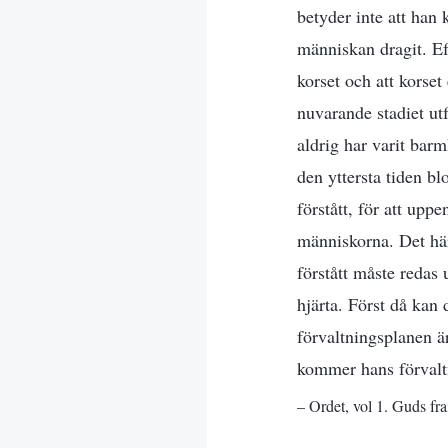
betyder inte att han 
människan dragit. Eft
korset och att korset
nuvarande stadiet ut
aldrig har varit bar
den yttersta tiden b
förstått, för att upp
människorna. Det här
förstått måste redas 
hjärta. Först då kan 
förvaltningsplanen ä
kommer hans förvaltni
– Ordet, vol 1. Guds fr