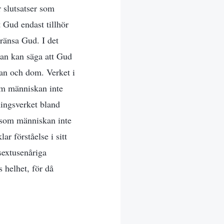
r slutsatser som
t Gud endast tillhör
gränsa Gud. I det
man kan säga att Gud
tan och dom. Verket i
som människan inte
ningsverket bland
r som människan inte
ar förståelse i sitt
 sextusenåriga
 helhet, för då