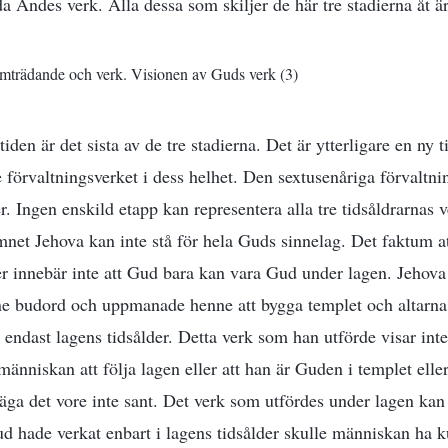
 Andes verk. Alla dessa som skiljer de här tre stadierna åt är
amträdande och verk. Visionen av Guds verk (3)
tiden är det sista av de tre stadierna. Det är ytterligare en ny 
e förvaltningsverket i dess helhet. Den sextusenåriga förvaltn
r. Ingen enskild etapp kan representera alla tre tidsåldrarnas 
mnet Jehova kan inte stå för hela Guds sinnelag. Det faktum at
er innebär inte att Gud bara kan vara Gud under lagen. Jehova 
e budord och uppmanade henne att bygga templet och altarna;
 endast lagens tidsålder. Detta verk som han utförde visar int
niskan att följa lagen eller att han är Guden i templet elle
säga det vore inte sant. Det verk som utfördes under lagen kan
d hade verkat enbart i lagens tidsålder skulle människan ha 