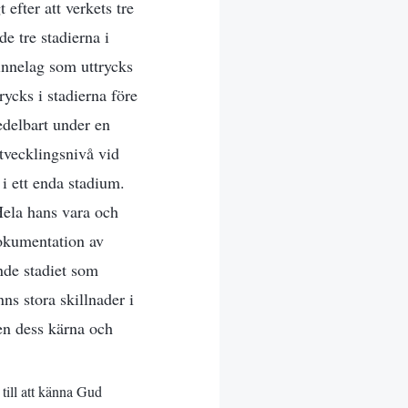
 efter att verkets tre
e tre stadierna i
innelag som uttrycks
rycks i stadierna före
medelbart under en
utvecklingsnivå vid
 i ett enda stadium.
 Hela hans vara och
dokumentation av
nde stadiet som
nns stora skillnader i
en dess kärna och
 till att känna Gud