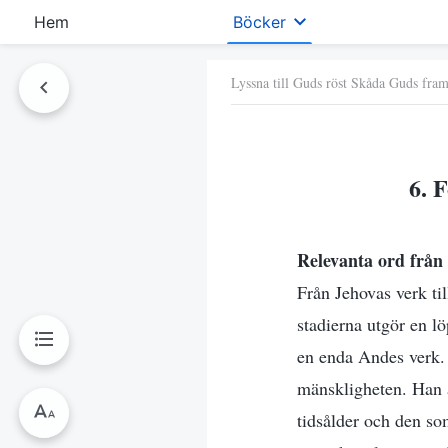
Hem
Böcker
Lyssna till Guds röst Skåda Guds fra
6. 
Relevanta ord från
Från Jehovas verk til
stadierna utgör en l
en enda Andes verk. 
mänskligheten. Han ä
tidsålder och den som 