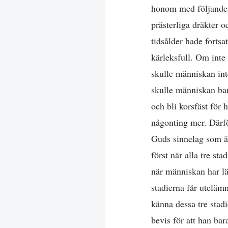
honom med följande d
prästerliga dräkter o
tidsålder hade fortsa
kärleksfull. Om inte 
skulle människan int
skulle människan bara
och bli korsfäst för 
någonting mer. Därför
Guds sinnelag som är 
först när alla tre st
när människan har lär
stadierna får uteläm
känna dessa tre stadi
bevis för att han bar