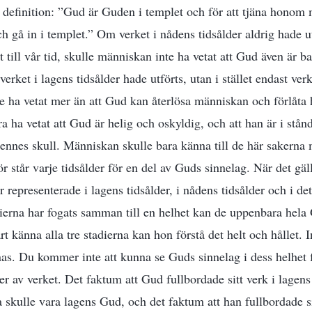
efinition: ”Gud är Guden i templet och för att tjäna honom m
ch gå in i templet.” Om verket i nådens tidsålder aldrig hade u
tt till vår tid, skulle människan inte ha vetat att Gud även är 
verket i lagens tidsålder hade utförts, utan i stället endast verk
e ha vetat mer än att Gud kan återlösa människan och förlåta
 ha vetat att Gud är helig och oskyldig, och att han är i stånd 
hennes skull. Människan skulle bara känna till de här sakerna 
 står varje tidsålder för en del av Guds sinnelag. När det gäll
representerade i lagens tidsålder, i nådens tidsålder och i de
adierna har fogats samman till en helhet kan de uppenbara hela
t känna alla tre stadierna kan hon förstå det helt och hållet. I
nas. Du kommer inte att kunna se Guds sinnelag i dess helhet f
er av verket. Det faktum att Gud fullbordade sitt verk i lagens 
a skulle vara lagens Gud, och det faktum att han fullbordade s