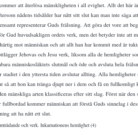
kommer att återlösa mänskligheten i all evighet. Allt det här ä
ersom nådens tidsålder har nått sitt slut kan man inte säga at
 ensamt representerar Guds frälsning. Att göra det vore att be
för Gud huvudsakligen ordets verk, men det betyder inte att 
mhärtig mot människan och att allt han har kommit med är tuk
lottlägger Jehovas och Jesu verk, liksom alla de hemligheter 
enbara människosläktets slutmål och öde och avsluta hela fräls
 stadiet i den yttersta tiden avslutar allting. Alla hemlighete
ut så att hon kan tränga djupt ner i dem och få en fullkomligt kl
den mänskliga arten klassificeras efter sitt slag. Först när den
r fullbordad kommer människan att förstå Guds sinnelag i dess
ng att ha nått ett slut.
amträdande och verk. Inkarnationens hemlighet (4)