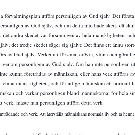
 förvaltningsplan utförs personligen av Gud själv. Det första
personligen av Gud själv, och om detta inte hade skett, då sku
 det andra skedet var försoningen av hela mänskligheten, och
älv; det tredje skedet säger sig självt: Det finns ett ännu störr
förs av Gud själv. Verket att försona, erövra, vinna och göra 
lt igenom personligen av Gud själv. Om han inte personligen ut
 inte kunna företrädas av människan, eller hans verk utföras a
t vinna mänskligheten, och för att ge människan ett normalt li
iskan och verkar personligen bland människorna; för hela sin
itt verk, måste han personligen utföra detta verk.
mträdande och verk. Att återställa människans normala liv och ta henne t