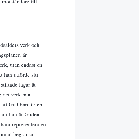
 motståndare till
tidsålders verk och
ingsplanen är
verk, utan endast en
t han utförde sitt
stiftade lagar åt
 det verk han
e att Gud bara är en
r att han är Guden
 bara representera en
kunnat begränsa