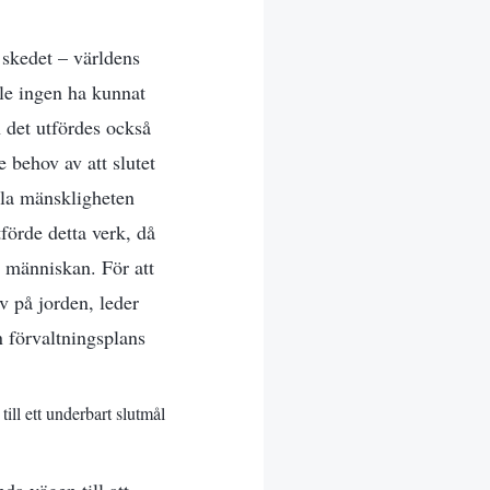
 skedet – världens
lle ingen ha kunnat
 det utfördes också
e behov av att slutet
hela mänskligheten
förde detta verk, då
v människan. För att
v på jorden, leder
 förvaltningsplans
ill ett underbart slutmål