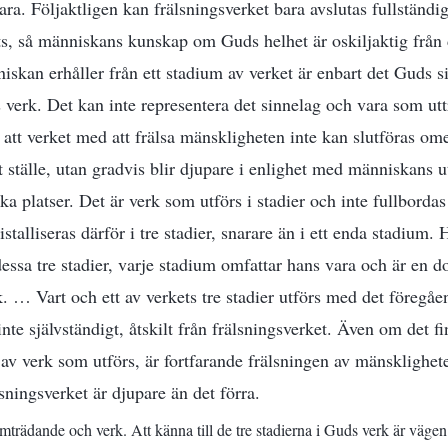
ra. Följaktligen kan frälsningsverket bara avslutas fullständigt
ts, så människans kunskap om Guds helhet är oskiljaktig från d
skan erhåller från ett stadium av verket är enbart det Guds s
 verk. Det kan inte representera det sinnelag och vara som utt
ör att verket med att frälsa mänskligheten inte kan slutföras o
tt ställe, utan gradvis blir djupare i enlighet med människans 
ika platser. Det är verk som utförs i stadier och inte fullbordas
talliseras därför i tre stadier, snarare än i ett enda stadium.
dessa tre stadier, varje stadium omfattar hans vara och är en 
. … Vart och ett av verkets tre stadier utförs med det föregåe
inte självständigt, åtskilt från frälsningsverket. Även om det fi
 av verk som utförs, är fortfarande frälsningen av mänsklighet
sningsverket är djupare än det förra.
mträdande och verk. Att känna till de tre stadierna i Guds verk är vägen