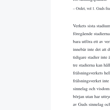
– Ordet, vol 1. Guds fr
Verkets sista stadiu
föregående stadierna,
bara utföra ett av ve
innebär inte det att 
tidigare stadier inte
tre stadierna kan hå
frälsningsverkets hel
frälsningsverket int
sinnelag och visdom u
början utan har uttry
av Guds sinnelag och