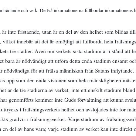
amträdande och verk. De två inkarnationerna fullbordar inkarnationens 
m är inte fristående, utan är en del av den helhet som bildas t
 vilket innebär att det är omöjligt att fullborda hela frälsnin
rkets tre stadier. Även om verkets sista stadium är i stånd att h
det bara är nödvändigt att utföra detta enda stadium ensamt och
 är nödvändiga för att frälsa människan från Satans inflytande. 
llas upp som den enda visionen som hela mänskligheten måste k
het är de tre stadierna av verket, inte ett enskilt stadium blan
e har genomförts kommer inte Guds förvaltning att kunna avslu
ttrycks i frälsningsverkets helhet och avslöjades inte för män
ckts gradvis i frälsningsverket. Varje stadium av frälsningsver
 en del av hans vara; varje stadium av verket kan inte direkt o