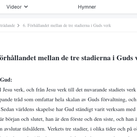
Videor
Hymner
mträdande
6. Förhållandet mellan de tre stadierna i Guds verk
Förhållandet mellan de tre stadierna i Guds 
 Gud:
l Jesu verk, och från Jesu verk till det nuvarande stadiets ver
öpande tråd som omfattar hela skalan av Guds förvaltning, oc
Sedan världens skapelse har Gud ständigt varit verksam med a
r början och slutet, han är den förste och den siste, och han 
avslutar tidsåldern. Verkets tre stadier, i olika tider och på ol