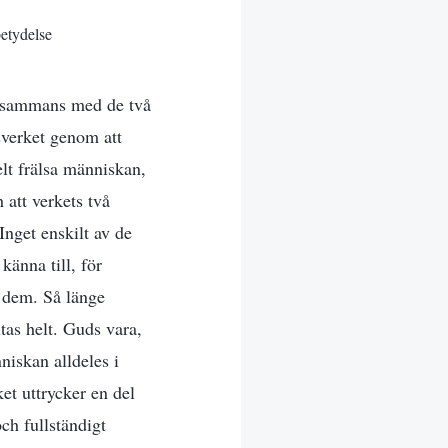
betydelse
illsammans med de två
gsverket genom att
elt frälsa människan,
 att verkets två
Inget enskilt av de
änna till, för
d dem. Så länge
tas helt. Guds vara,
niskan alldeles i
ket uttrycker en del
ch fullständigt