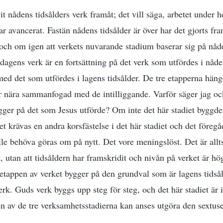
t nådens tidsålders verk framåt; det vill säga, arbetet under 
r avancerat. Fastän nådens tidsålder är över har det gjorts fr
och om igen att verkets nuvarande stadium baserar sig på nåd
 dagens verk är en fortsättning på det verk som utfördes i nåde
med det som utfördes i lagens tidsålder. De tre etapperna hä
är nära sammanfogad med de intilliggande. Varför säger jag oc
gger på det som Jesus utförde? Om inte det här stadiet byggd
det krävas en andra korsfästelse i det här stadiet och det föregå
le behöva göras om på nytt. Det vore meningslöst. Det är alltså
t, utan att tidsåldern har framskridit och nivån på verket är h
 etappen av verket bygger på den grundval som är lagens tidså
erk. Guds verk byggs upp steg för steg, och det här stadiet är 
 av de tre verksamhetsstadierna kan anses utgöra den sextus