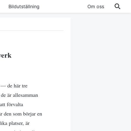
Bildutställning
Om oss
verk
k — de här tre
h de är allesamman
tt förvalta
är den som börjar en
ika platser, är