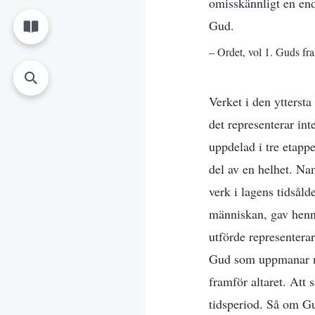
omisskännligt en enda
Gud.
– Ordet, vol 1. Guds fr
Verket i den yttersta 
det representerar int
uppdelad i tre etappe
del av en helhet. Na
verk i lagens tidsåld
människan, gav henn
utförde representerar
Gud som uppmanar män
framför altaret. Att 
tidsperiod. Så om Gu