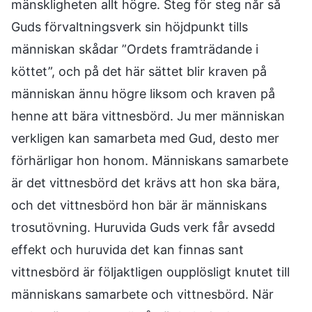
mänskligheten allt högre. Steg för steg når så
Guds förvaltningsverk sin höjdpunkt tills
människan skådar ”Ordets framträdande i
köttet”, och på det här sättet blir kraven på
människan ännu högre liksom och kraven på
henne att bära vittnesbörd. Ju mer människan
verkligen kan samarbeta med Gud, desto mer
förhärligar hon honom. Människans samarbete
är det vittnesbörd det krävs att hon ska bära,
och det vittnesbörd hon bär är människans
trosutövning. Huruvida Guds verk får avsedd
effekt och huruvida det kan finnas sant
vittnesbörd är följaktligen oupplösligt knutet till
människans samarbete och vittnesbörd. När