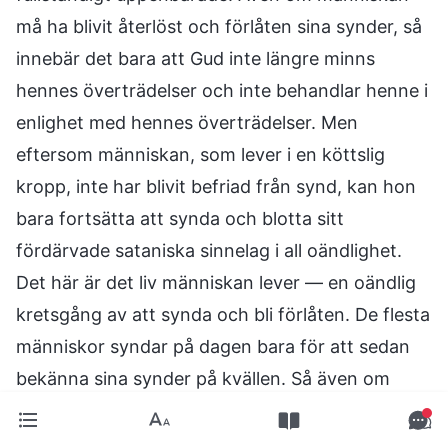
må ha blivit återlöst och förlåten sina synder, så
innebär det bara att Gud inte längre minns
hennes överträdelser och inte behandlar henne i
enlighet med hennes överträdelser. Men
eftersom människan, som lever i en köttslig
kropp, inte har blivit befriad från synd, kan hon
bara fortsätta att synda och blotta sitt
fördärvade sataniska sinnelag i all oändlighet.
Det här är det liv människan lever — en oändlig
kretsgång av att synda och bli förlåten. De flesta
människor syndar på dagen bara för att sedan
bekänna sina synder på kvällen. Så även om
syndoffret är evigt verksamt för människan kan
det inte rädda henne från synden. Endast halva