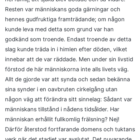
Resten var människans goda gärningar och
hennes gudfruktiga framträdande; om någon
kunde leva med detta som grund var han
godkänd som troende. Endast troende av detta
slag kunde träda in i himlen efter döden, vilket
innebar att de var räddade. Men under sin livstid
förstod de här människorna inte alls livets väg.
Allt de gjorde var att synda och sedan bekänna
sina synder i en oavbruten cirkelgång utan
någon väg att förändra sitt sinnelag: Sådant var
människans tillstånd i nådens tidsålder. Har
människan erhållit fullkomlig frälsning? Nej!
Därför återstod fortfarande domens och tuktans
verk när det stadiet var avslutat. Det nuvarande