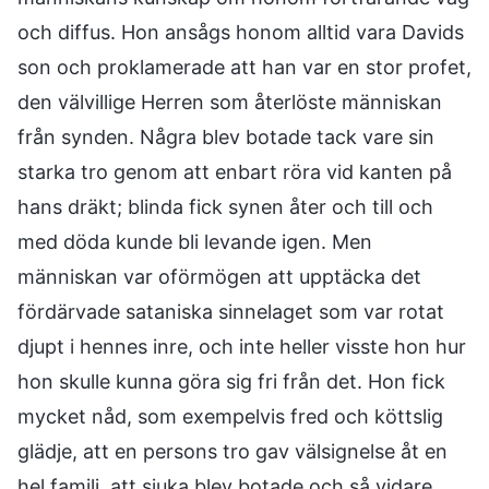
och diffus. Hon ansågs honom alltid vara Davids
son och proklamerade att han var en stor profet,
den välvillige Herren som återlöste människan
från synden. Några blev botade tack vare sin
starka tro genom att enbart röra vid kanten på
hans dräkt; blinda fick synen åter och till och
med döda kunde bli levande igen. Men
människan var oförmögen att upptäcka det
fördärvade sataniska sinnelaget som var rotat
djupt i hennes inre, och inte heller visste hon hur
hon skulle kunna göra sig fri från det. Hon fick
mycket nåd, som exempelvis fred och köttslig
glädje, att en persons tro gav välsignelse åt en
hel familj, att sjuka blev botade och så vidare.