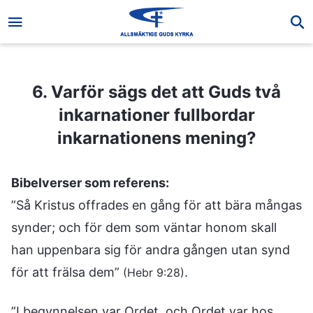
6. Varför sägs det att Guds två inkarnationer fullbordar inkarnationens mening?
6. Varför sägs det att Guds två
inkarnationer fullbordar
inkarnationens mening?
Bibelverser som referens:
”Så Kristus offrades en gång för att bära mångas
synder; och för dem som väntar honom skall
han uppenbara sig för andra gången utan synd
för att frälsa dem”
.
(Hebr 9:28)
”I begynnelsen var Ordet, och Ordet var hos