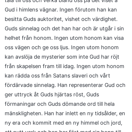
tala till oss och verka bland oss på det viset å
Gud i himlens vägnar. Ingen förutom han kan
besitta Guds auktoritet, vishet och värdighet.
Guds sinnelag och det han har och är utgår i sin
helhet från honom. Ingen utom honom kan visa
oss vägen och ge oss ljus. Ingen utom honom
kan avslöja de mysterier som inte Gud har röjt
från skapelsen fram till idag. Ingen utom honom
kan rädda oss från Satans slaveri och vårt
fördärvade sinnelag. Han representerar Gud och
ger uttryck åt Guds hjärtas röst, Guds
förmaningar och Guds dömande ord till hela
mänskligheten. Han har inlett en ny tidsålder, en
ny era och kommit med en ny himmel och jord,