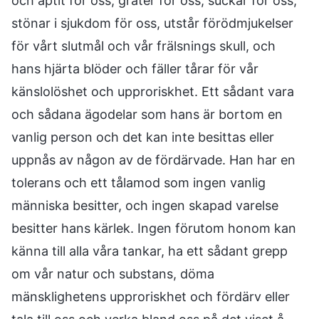
och aptit för oss, gråter för oss, suckar för oss,
stönar i sjukdom för oss, utstår förödmjukelser
för vårt slutmål och vår frälsnings skull, och
hans hjärta blöder och fäller tårar för vår
känslolöshet och upproriskhet. Ett sådant vara
och sådana ägodelar som hans är bortom en
vanlig person och det kan inte besittas eller
uppnås av någon av de fördärvade. Han har en
tolerans och ett tålamod som ingen vanlig
människa besitter, och ingen skapad varelse
besitter hans kärlek. Ingen förutom honom kan
känna till alla våra tankar, ha ett sådant grepp
om vår natur och substans, döma
mänsklighetens upproriskhet och fördärv eller