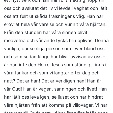
ett nytt verk och han har fört med sig hopp till
oss och avslutat det liv vi levde i vaghet och låtit
oss att fullt ut skåda frälsningens väg. Han har
erövrat hela vår varelse och vunnit våra hjärtan.
Från den stunden har våra sinnen blivit
medvetna och vår ande tycks bli upplivas: Denna
vanliga, oansenliga person som lever bland oss
och som sedan länge har blivit avvisad av oss –
är han inte den Herre Jesus som ständigt finns i
våra tankar och som vi längtar efter dag och
natt? Det är han! Det är verkligen han! Han är
vår Gud! Han är vägen, sanningen och livet! Han
har låtit oss leva igen, se ljuset och har hindrat
våra hjärtan från att komma på villovägar. Vi har